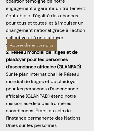
coalition témoigne de notre
engagement à garantir un traitement
équitable et l’égalité des chances
pour tous et toutes, et à impulser un
changement national grâce à l’action
collective et à un plaidoyer
stratégique.
Apprendre encore plus
2. Réseau mondial de litiges et de
plaidoyer pour les personnes
d'ascendance africaine (GLANPAD)
Sur le plan international, le Réseau
mondial de litiges et de plaidoyer
pour les personnes d’ascendance
africaine (GLANPAD) étend notre
mission au-delà des frontières
canadiennes. Établi au sein de
l’Instance permanente des Nations
Unies sur les personnes