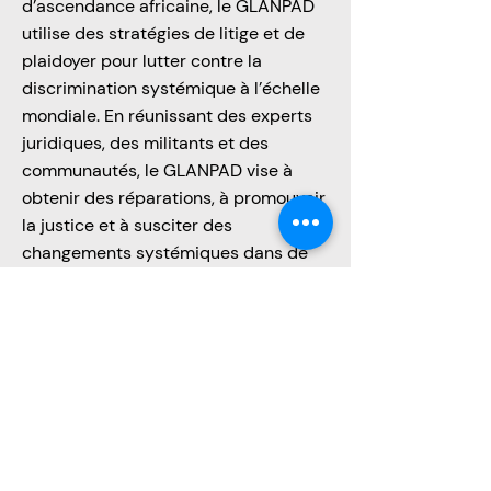
d’ascendance africaine, le GLANPAD
utilise des stratégies de litige et de
plaidoyer pour lutter contre la
discrimination systémique à l’échelle
mondiale. En réunissant des experts
juridiques, des militants et des
communautés, le GLANPAD vise à
obtenir des réparations, à promouvoir
la justice et à susciter des
changements systémiques dans de
multiples secteurs, notamment
l’emploi, l’éducation, la santé et bien
d’autres. Cette initiative témoigne de
notre engagement mondial à
promouvoir les droits et la dignité des
personnes d’ascendance africaine.
Apprendre encore plus